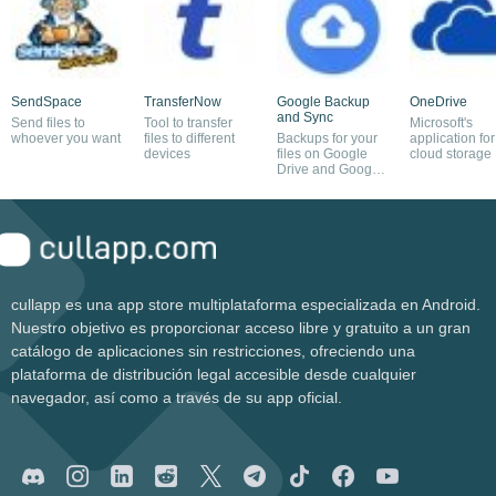
SendSpace
TransferNow
Google Backup
OneDrive
and Sync
Send files to
Tool to transfer
Microsoft's
whoever you want
files to different
Backups for your
application for
devices
files on Google
cloud storage
Drive and Google
Photos
cullapp es una app store multiplataforma especializada en Android.
Nuestro objetivo es proporcionar acceso libre y gratuito a un gran
catálogo de aplicaciones sin restricciones, ofreciendo una
plataforma de distribución legal accesible desde cualquier
navegador, así como a través de su app oficial.